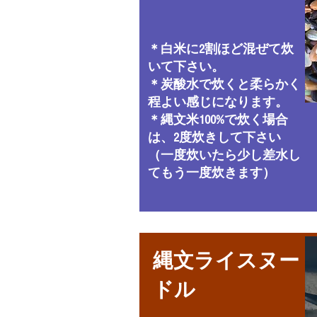
＊白米に2割ほど混ぜて炊
いて下さい。
＊炭酸水で炊くと柔らかく
程よい感じになります。
＊縄文米100%で炊く場合
は、2度炊きして下さい
（一度炊いたら少し差水し
てもう一度炊きます）
縄文ライスヌー
ドル