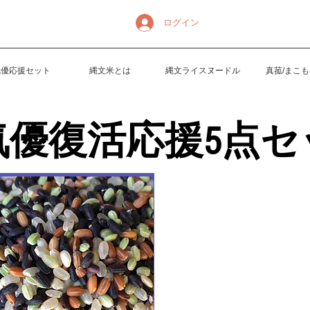
ログイン
氣優応援セット
縄文米とは
縄文ライスヌードル
真菰/まこ
氣優復活応援5点セ