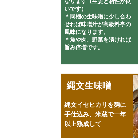
なります（生姜と相性が良
いです）
＊同梱の生味噌に少し合わ
せれば味噌汁が高級料亭の
風味になります。
＊魚や肉、野菜を漬ければ
旨み倍増です。
縄文生味噌
縄文イセヒカリを麹に
手仕込み、米蔵で一年
以上熟成して