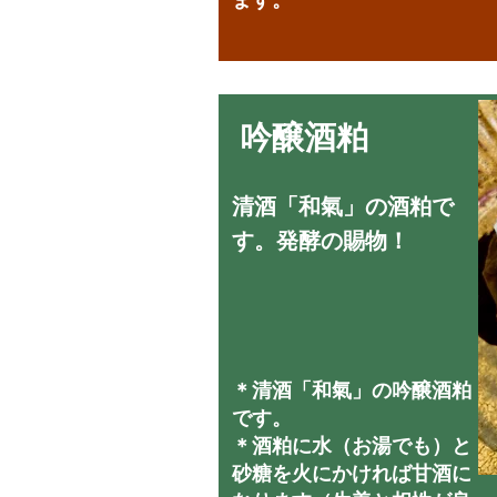
ます。
吟醸酒粕
清酒「和氣」の酒粕で
す。発酵の賜物！
＊清酒「和氣」の吟醸酒粕
です。
＊酒粕に水（お湯でも）と
砂糖を火にかければ甘酒に