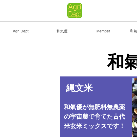
Agri Dept
和気優
Member
和
和
縄文米
和氣優が無肥料無農薬
の宇宙農で育てた古代
米玄米ミックスです！