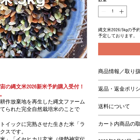
縄文米2026/5kg
予定しております。
商品情報／取り
縄文米2026の詳し
宙の縄文米2026新米予約購入受付！
返品・返金ポリ
https://www.agridept.com
す。
商品の欠損や不具合
耕作放棄地を再生した縄文ファーム
＊和気優一人で育て
送料について
内であれば受け付け
てられた完全自然栽培米のことで
生産に限りがありま
い。
エリア
カート内商品の
トイックに完熟させた生きた米「ラ
＊縄文米取り扱いに
クスです。
北海道
縄文米は生きた米な
カート内商品の取り
米」「イセヒカリ玄米（伊勢神宮伝