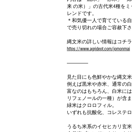
来 の米）」の古代米4種を
レンドです。
＊和気優一人で育てている自
で売り切れの場合ご容赦下さ
縄文米の詳しい情報はコチラ
https://www.agridept.com/jomonmai
------------------------
見た目にも色鮮やかな縄文米
例えば黒米や赤米、通常の白
富なのはもちろん、白米には
リフェノールの一種）が含ま
緑米はクロロフィル。
いずれも抗酸化、コレステロ
うるち米系のイセヒカリ玄米