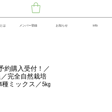
もとは
メンバー登録
お知らせ
info
6予約購入受付！／
宙農／完全自然栽培
4種ミックス／5kg