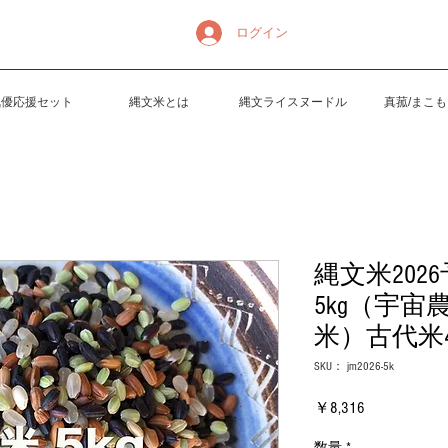
ログイン
氣優応援セット
縄文米とは
縄文ライスヌードル
真菰/まこ
縄文米202
5kg（宇
米）古代米
SKU： jm2026-5k
価
￥8,316
格
数量
*