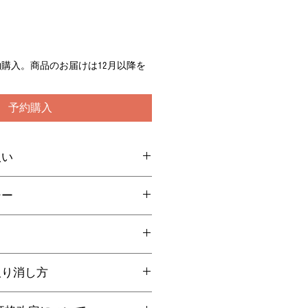
の予約購入。商品のお届けは12月以降を
予約購入
扱い
い情報はコチラをご覧ください。
シー
/jomonmai
に対する返品、返金は到着1週間以
ている自然米です。
ます。
す。売り切れの場合、ご容赦くださ
送料
取り消し方
ついて
¥1,460
ので、保管には十分気を付けて下さ
消し方：上方のカートをクリックす