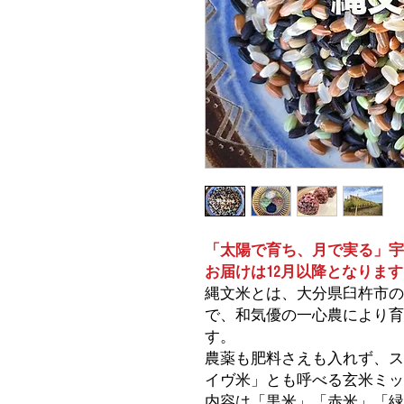
「太陽で育ち、月で実る」宇
お届けは12月以降となりま
縄文米とは、大分県臼杵市の
で、和気優の一心農により育
す。
農薬も肥料さえも入れず、ス
イヴ米」とも呼べる玄米ミッ
内容は「黒米」「赤米」「緑