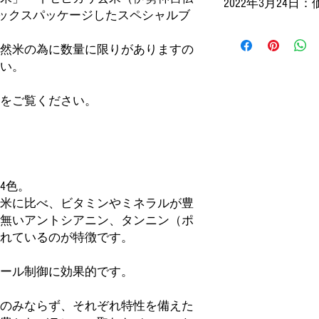
2022年3月24
い。冬場は陽の当た
ると、カート内商品
ミックスパッケージしたスペシャルブ
東北
がる季節は冷蔵庫で
ーソルを持っていく
価格改定については
保管環境によっては
画面はそのまま×が
関東・信越
然米の為に数量に限りがありますの
ます。
ば商品が消えるはず
精米をせずに召し上
不明な点はいつでも
い。
北陸・東海
は白米状態になり重
agriskydept@gmail.com
召し上がる際は、普段
をご覧ください。
近畿
て炊いて下さい。
100%縄文米で炊く
中国
します。
四国
3kg/5kg/10kg/20kg
4色。
九州
米に比べ、ビタミンやミネラルが豊
無いアントシアニン、タンニン（ポ
沖縄
れているのが特徴です。
ール制御に効果的です。
のみならず、それぞれ特性を備えた