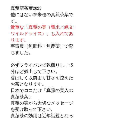
真菰新茶葉2025
他にはない在来種の真菰茶葉で
す。
貴重な「真菰の実（菰米／縄文
ワイルドライス）」も入れてあ
ります。
​宇宙農（無肥料・無農薬）で育
ちました。
必ずフライパンで乾煎りし、15
分ほど煮出して下さい。
香ばしく以前より甘さを控えた
お茶となります。
日本でココだけ「真菰の実入の
真菰茶葉」
真菰の実から大切なメッセージ
を受け取って下さい。
真菰茶の効用は近年話題となっ