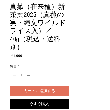
真菰（在来種）新
茶葉2025（真菰の
実・縄文ワイルド
ライス入）／
40g（税込・送料
別）
価
￥1,000
格
数量
*
カートに追加する
今すぐ購入