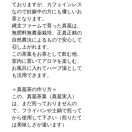
ておりますが、カフェインレス
なので妊娠中の方にも優しいお
茶となります。
縄文ファームで育った真菰は、
無肥料無農薬栽培、正真正銘の
自然農法によるもので安心して
召し上がれます。
この茶葉をお茶として飲む他、
室内に置いてアロマを楽しむ、
お風呂に入れてハーブ湯として
も活用できます。
＝真菰茶の作り方＝
この、真菰茶葉（真菰実入）
は、まだ煎っておりませんの
で、フライパンや土鍋で煎って
から使用して下さい（煎りたて
は美味しさが違います）
煎ったまこも茶葉を鍋かヤカン